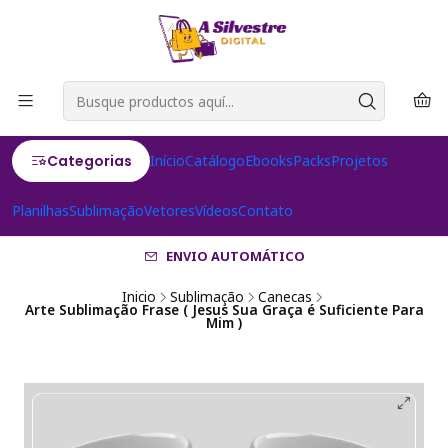
Categorias
Início
Catálogo
Ebooks
Packs
Projetos
Planilhas
Sublimação
Vetores
Vídeos
Contato
ENVIO AUTOMÁTICO
Inicio
Sublimação
Canecas
Arte Sublimação Frase ( Jesus Sua Graça é Suficiente Para
Mim )