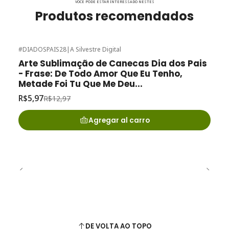
VOCÊ PODE ESTAR INTERESSADO NESTES
Produtos recomendados
#DIADOSPAIS28
|
A Silvestre Digital
-54%
de desconto
Arte Sublimação de Canecas Dia dos Pais
- Frase: De Todo Amor Que Eu Tenho,
Metade Foi Tu Que Me Deu...
R$5,97
R$12,97
Agregar al carro
DE VOLTA AO TOPO