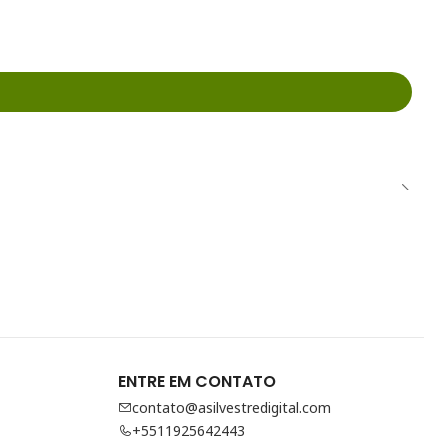
ENTRE EM CONTATO
contato@asilvestredigital.com
+5511925642443