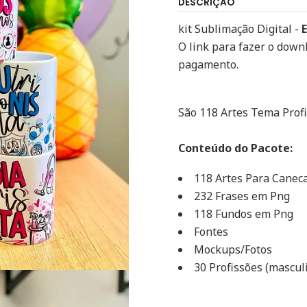
DESCRIÇÃO
kit Sublimação Digital -
O link para fazer o down
pagamento.
São 118 Artes Tema Prof
Conteúdo do Pacote:
118 Artes Para Canec
232 Frases em Png
118 Fundos em Png
Fontes
Mockups/Fotos
30 Profissões
(mascul