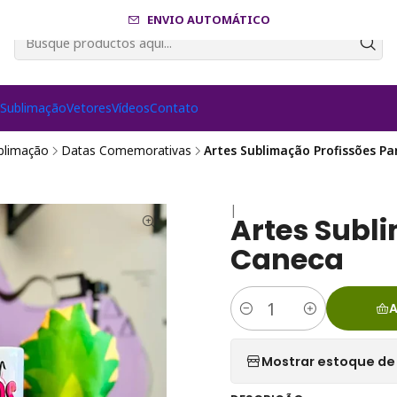
ENVIO AUTOMÁTICO
s
Sublimação
Vetores
Vídeos
Contato
blimação
Datas Comemorativas
Artes Sublimação Profissões P
|
Artes Subl
Caneca
A
Cantidad
Mostrar estoque de 