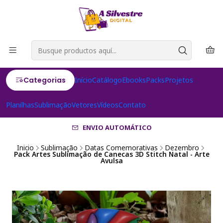
Categorias
Início
Catálogo
Ebooks
Packs
Projetos
Planilhas
Sublimação
Vetores
Vídeos
Contato
ENVIO AUTOMÁTICO
Inicio
Sublimação
Datas Comemorativas
Dezembro
Pack Artes Sublimação de Canecas 3D Stitch Natal - Arte
Avulsa