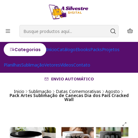
Categorias
Início
Catálogo
Ebooks
Packs
Projetos
Planilhas
Sublimação
Vetores
Vídeos
Contato
ENVIO AUTOMÁTICO
Inicio
Sublimação
Datas Comemorativas
Agosto
Pack Artes Sublimação de Canecas Dia dos Pais Cracked
Wall