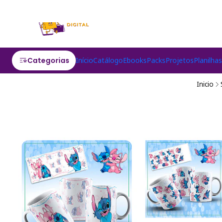
Categorias
Início
Catálogo
Ebooks
Packs
Projetos
Planilha
Inicio