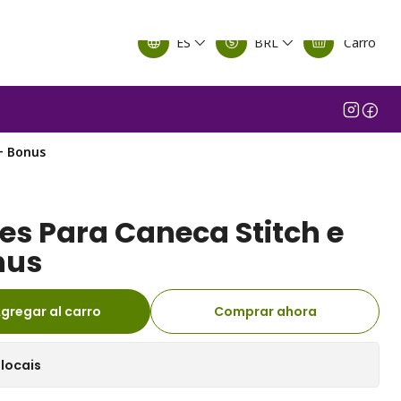
ES
BRL
Carro
 + Bonus
es Para Caneca Stitch e
nus
gregar al carro
Comprar ahora
locais