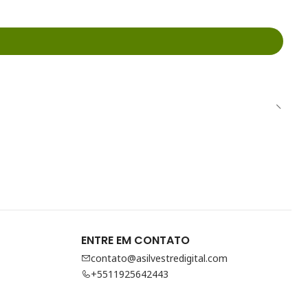
ENTRE EM CONTATO
contato@asilvestredigital.com
+5511925642443