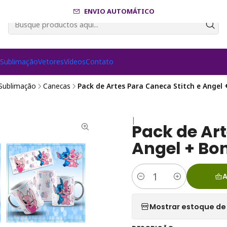
ENVIO AUTOMÁTICO
s
Sublimação
Vetores
Vídeos
Contato
Sublimação
Canecas
Pack de Artes Para Caneca Stitch e Angel
|
Pack de Art
Angel + Bo
A
Cantidad
Mostrar estoque de 