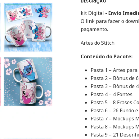
DESCRIÇÃO
kit Digital -
Envio Imedi
O link para fazer o down
pagamento.
Artes do Stitch
Conteúdo do Pacote:
Pasta 1 – Artes par
Pasta 2 – Bônus de 
Pasta 3 – Bônus de 
Pasta 4 – 4 Fontes
Pasta 5 – 8 Frases 
Pasta 6 – 26 Fundo 
Pasta 7 – Mockups M
Pasta 8 – Mockups M
Pasta 9 – 21 Desen