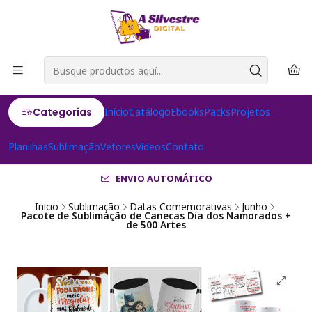
Categorias
Início
Catálogo
Ebooks
Packs
Projetos
Planilhas
Sublimação
Vetores
Vídeos
Contato
ENVIO AUTOMÁTICO
Inicio
Sublimação
Datas Comemorativas
Junho
Pacote de Sublimação de Canecas Dia dos Namorados +
de 500 Artes