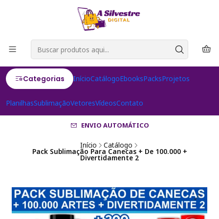
Categorias
Início
Catálogo
Ebooks
Packs
Projetos
Planilhas
Sublimação
Vetores
Vídeos
Contato
ENVIO AUTOMÁTICO
Início
Catálogo
Pack Sublimação Para Canecas + De 100.000 +
Divertidamente 2