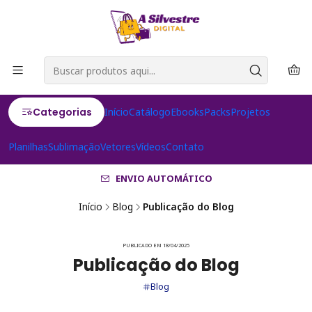
Categorias
Início
Catálogo
Ebooks
Packs
Projetos
Planilhas
Sublimação
Vetores
Vídeos
Contato
ENVIO AUTOMÁTICO
Início
Blog
Publicação do Blog
PUBLICADO EM 18/04/2025
Publicação do Blog
Blog