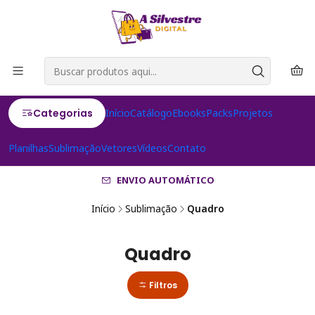
Categorias
Início
Catálogo
Ebooks
Packs
Projetos
Planilhas
Sublimação
Vetores
Vídeos
Contato
ENVIO AUTOMÁTICO
Início
Sublimação
Quadro
Quadro
Filtros