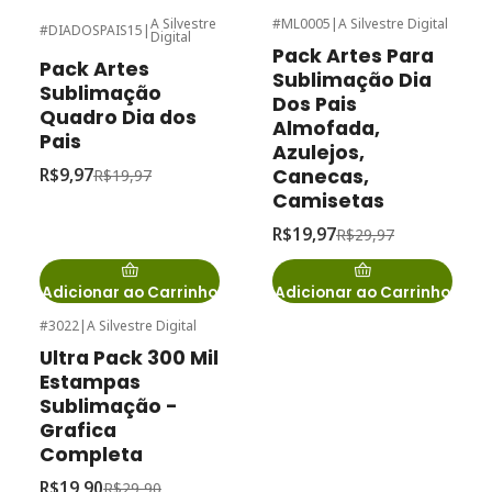
A Silvestre
#ML0005
|
A Silvestre Digital
#DIADOSPAIS15
|
Digital
-50%
de desconto
-33%
de desconto
Pack Artes Para
Pack Artes
Sublimação Dia
Sublimação
Dos Pais
Quadro Dia dos
Almofada,
Pais
Azulejos,
Canecas,
R$9,97
R$19,97
Camisetas
R$19,97
R$29,97
Adicionar ao Carrinho
Adicionar ao Carrinho
#3022
|
A Silvestre Digital
-33%
de desconto
Ultra Pack 300 Mil
Estampas
Sublimação -
Grafica
Completa
R$19,90
R$29,90