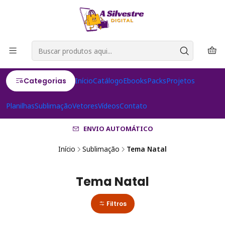
Categorias
Início
Catálogo
Ebooks
Packs
Projetos
Planilhas
Sublimação
Vetores
Vídeos
Contato
ENVIO AUTOMÁTICO
Início
Sublimação
Tema Natal
Tema Natal
Filtros