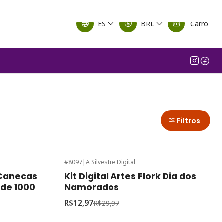
ES
BRL
Carro
Filtros
#8097
|
A Silvestre Digital
-57%
de desconto
 Canecas
Kit Digital Artes Flork Dia dos
 de 1000
Namorados
R$12,97
R$29,97