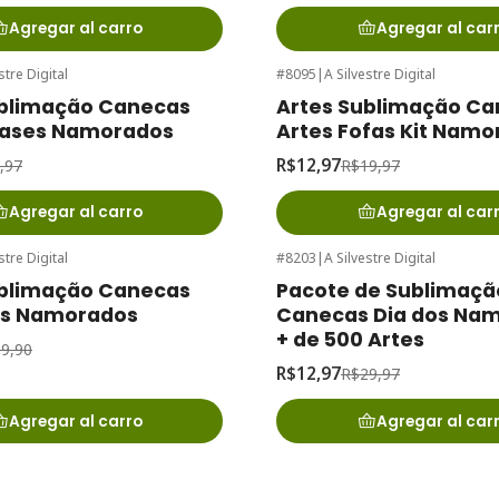
Agregar al carro
Agregar al car
stre Digital
#8095
|
A Silvestre Digital
onto
-35%
de desconto
ublimação Canecas
Artes Sublimação C
Frases Namorados
Artes Fofas Kit Namo
R$12,97
,97
R$19,97
Agregar al carro
Agregar al car
stre Digital
#8203
|
A Silvestre Digital
onto
-57%
de desconto
ublimação Canecas
Pacote de Sublimaçã
s Namorados
Canecas Dia dos Na
+ de 500 Artes
9,90
R$12,97
R$29,97
Agregar al carro
Agregar al car