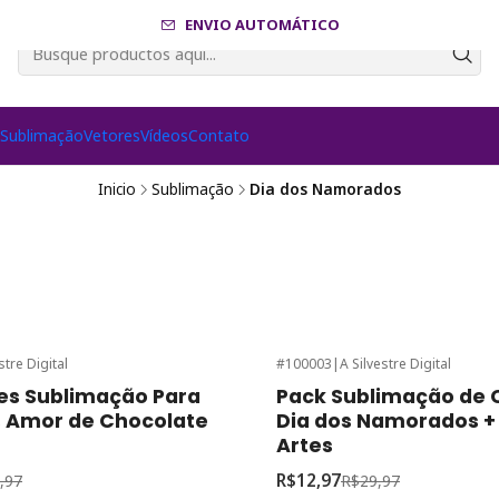
ENVIO AUTOMÁTICO
s
Sublimação
Vetores
Vídeos
Contato
Inicio
Sublimação
Dia dos Namorados
stre Digital
#100003
|
A Silvestre Digital
onto
-57%
de desconto
es Sublimação Para
Pack Sublimação de
 Amor de Chocolate
Dia dos Namorados +
Artes
R$12,97
,97
R$29,97