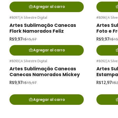
Agregar al carro
#8097
|
A Silvestre Digital
#8096
|
A Silve
-38%
de desconto
-38%
de desc
Artes Sublimação Canecas
Artes S
Flork Namorados Feliz
Foto e 
R$9,97
R$9,97
R$15,97
R$15
Agregar al carro
#8093
|
A Silvestre Digital
#8092
|
A Silve
-38%
de desconto
-57%
de desc
Artes Sublimação Canecas
Artes S
Canecas Namorados Mickey
Estampa
R$9,97
R$12,97
R$15,97
R$2
Agregar al carro