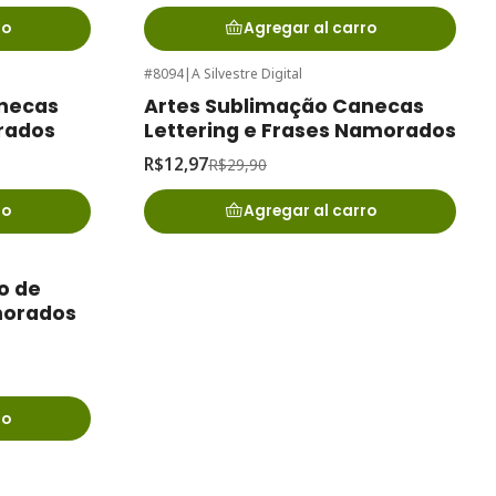
ro
Agregar al carro
#8094
|
A Silvestre Digital
-57%
de desconto
anecas
Artes Sublimação Canecas
rados
Lettering e Frases Namorados
R$12,97
R$29,90
ro
Agregar al carro
o de
morados
ro