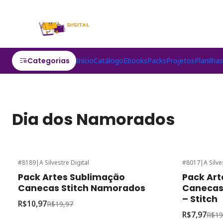
Categorias
Início
Catálogo
Ebooks
Packs
Projetos
Planilha
Dia dos Namorados
#8189
|
A Silvestre Digital
#8017
|
A Silve
-45%
de desconto
-60%
de desc
Pack Artes Sublimação
Pack Art
Canecas Stitch Namorados
Canecas
– Stitch
R$10,97
R$19,97
R$7,97
R$19