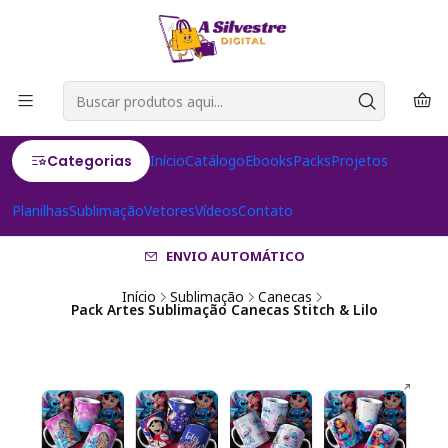
Categorias
Início
Catálogo
Ebooks
Packs
Projetos
Planilhas
Sublimação
Vetores
Vídeos
Contato
ENVIO AUTOMÁTICO
Início
Sublimação
Canecas
Pack Artes Sublimação Canecas Stitch & Lilo