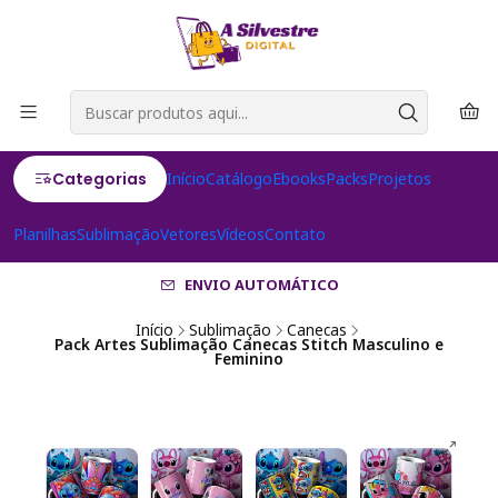
Categorias
Início
Catálogo
Ebooks
Packs
Projetos
Planilhas
Sublimação
Vetores
Vídeos
Contato
ENVIO AUTOMÁTICO
Início
Sublimação
Canecas
Pack Artes Sublimação Canecas Stitch Masculino e
Feminino