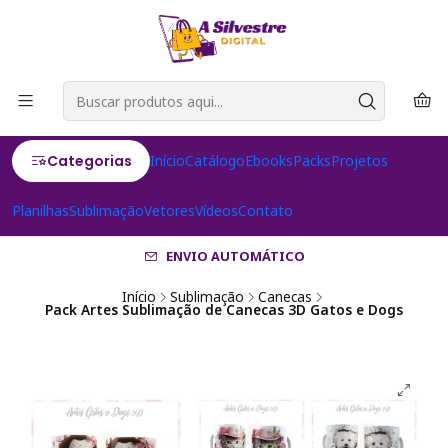
Categorias
Início
Catálogo
Ebooks
Packs
Projetos
Planilhas
Sublimação
Vetores
Vídeos
Contato
ENVIO AUTOMÁTICO
Início
Sublimação
Canecas
Pack Artes Sublimação de Canecas 3D Gatos e Dogs