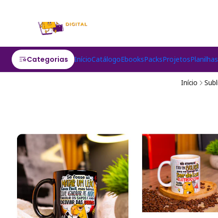
Categorias
Início
Catálogo
Ebooks
Packs
Projetos
Planilha
Início
Sub