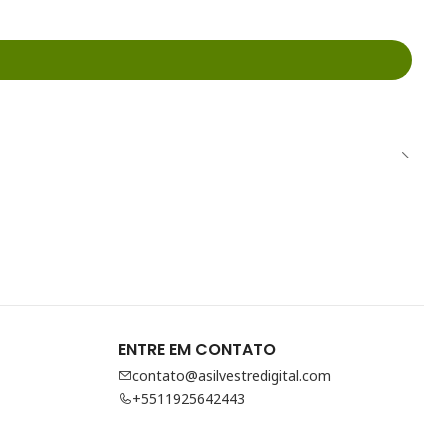
ENTRE EM CONTATO
contato@asilvestredigital.com
+5511925642443