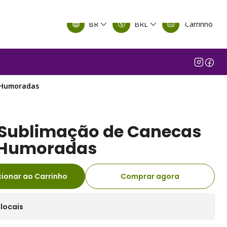
BR
BRL
Carrinho
s Humoradas
 Sublimação de Canecas
 Humoradas
cionar ao Carrinho
Comprar agora
locais