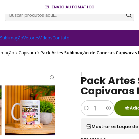
ENVIO AUTOMÁTICO
s
Sublimação
Vetores
Vídeos
Contato
limação
Capivara
Pack Artes Sublimação de Canecas Capivara
|
Pack Artes
Capivaras
Adi
Quantidade
Mostrar estoque de 