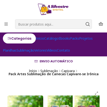
Categorias
Início
Catálogo
Ebooks
Packs
Projetos
Planilhas
Sublimação
Vetores
Vídeos
Contato
ENVIO AUTOMÁTICO
Início
Sublimação
Capivara
Pack Artes Sublimação de Canecas Capivare-se Irônica