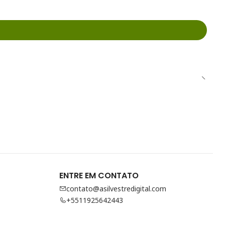
ENTRE EM CONTATO
contato@asilvestredigital.com
+5511925642443