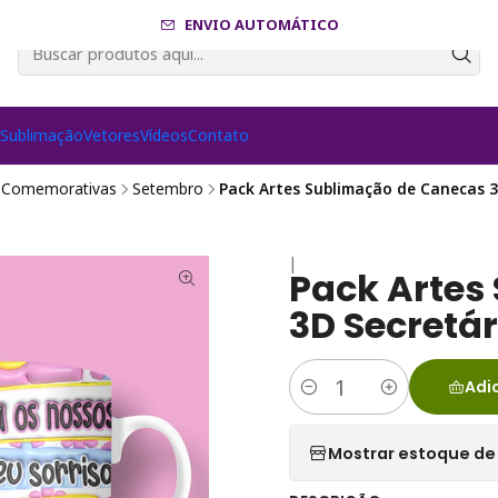
ENVIO AUTOMÁTICO
s
Sublimação
Vetores
Vídeos
Contato
 Comemorativas
Setembro
Pack Artes Sublimação de Canecas 3D
|
Pack Artes
3D Secretár
Adi
Quantidade
Mostrar estoque de 