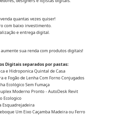
dores, designers e lojistas digitais.
 venda quantas vezes quiser!
cro com baixo investimento.
lização e entrega digital.
 aumente sua renda com produtos digitais!
os Digitais separados por pastas:
ica e Hidroponica Quintal de Casa
ra e Fogão de Lenha Com Forno Conjugados
nha Ecológico Sem Fumaça
 Duplex Moderno Pronto - AutoDesk Revit
lo Ecologico
ca Esquadrejadeira
Reboque Um Eixo Caçamba Madeira ou Ferro