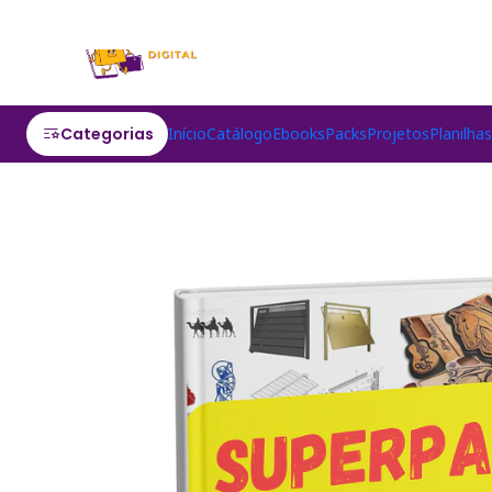
Categorias
Início
Catálogo
Ebooks
Packs
Projetos
Planilha