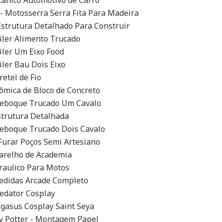
canico Automotivo de Carro
- Motosserra Serra Fita Para Madeira
Estrutura Detalhado Para Construir
iler Alimento Trucado
iler Um Eixo Food
ler Bau Dois Eixo
etel de Fio
ômica de Bloco de Concreto
Reboque Trucado Um Cavalo
strutura Detalhada
Reboque Trucado Dois Cavalo
Furar Poços Semi Artesiano
parelho de Academia
raulico Para Motos
edidas Arcade Completo
edator Cosplay
gasus Cosplay Saint Seya
ry Potter - Montagem Papel