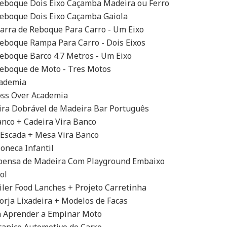
Reboque Dois Eixo Caçamba Madeira ou Ferro
Reboque Dois Eixo Caçamba Gaiola
Barra de Reboque Para Carro - Um Eixo
Reboque Rampa Para Carro - Dois Eixos
Reboque Barco 4.7 Metros - Um Eixo
Reboque de Moto - Tres Motos
cademia
oss Over Academia
ira Dobrável de Madeira Bar Português
anco + Cadeira Vira Banco
 Escada + Mesa Vira Banco
oneca Infantil
spensa de Madeira Com Playground Embaixo
ol
iler Food Lanches + Projeto Carretinha
Forja Lixadeira + Modelos de Facas
a Aprender a Empinar Moto