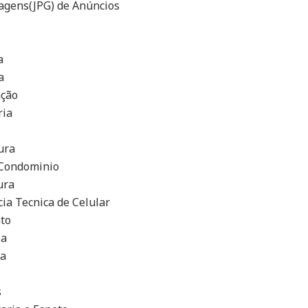
magens(JPG) de Anúncios
a
a
ação
ria
ura
Condominio
ura
ia Tecnica de Celular
to
ia
ia
s