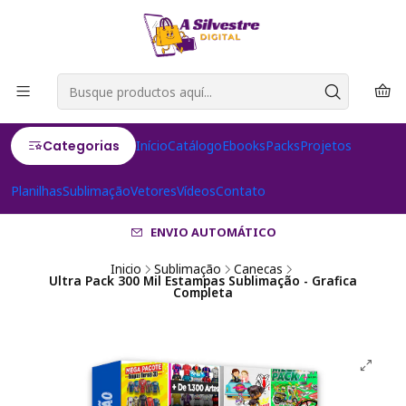
Categorias
Início
Catálogo
Ebooks
Packs
Projetos
Planilhas
Sublimação
Vetores
Vídeos
Contato
ENVIO AUTOMÁTICO
Inicio
Sublimação
Canecas
Ultra Pack 300 Mil Estampas Sublimação - Grafica
Completa