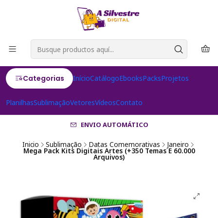
Categorias
Início
Catálogo
Ebooks
Packs
Projetos
Planilhas
Sublimação
Vetores
Vídeos
Contato
ENVIO AUTOMÁTICO
Inicio
Sublimação
Datas Comemorativas
Janeiro
Mega Pack Kits Digitais Artes (+350 Temas E 60.000
Arquivos)